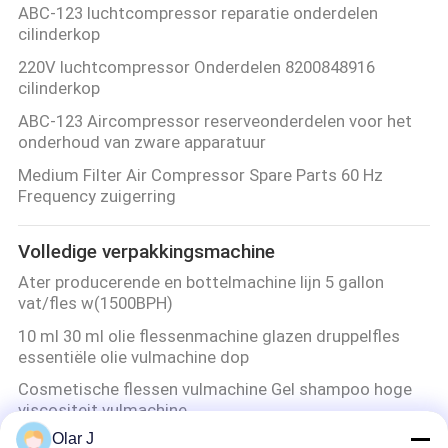
ABC-123 luchtcompressor reparatie onderdelen
cilinderkop
220V luchtcompressor Onderdelen 8200848916
cilinderkop
ABC-123 Aircompressor reserveonderdelen voor het
onderhoud van zware apparatuur
Medium Filter Air Compressor Spare Parts 60 Hz
Frequency zuigerring
Volledige verpakkingsmachine
Ater producerende en bottelmachine lijn 5 gallon
vat/fles w(1500BPH)
10 ml 30 ml olie flessenmachine glazen druppelfles
essentiële olie vulmachine dop
Cosmetische flessen vulmachine Gel shampoo hoge
viscositeit vulmachine
Olar J
Veiligheid van de machine voor het vullen van de