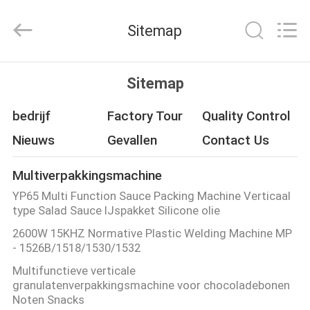
Chic
Machinery
Co.,
Sitemap
Ltd..
All
Rights
Reserved.
HUIS
Sitemap
PRODUCTEN
bedrijf
Factory Tour
Quality Control
Nieuws
Gevallen
Contact Us
OVER
Multiverpakkingsmachine
ONS
YP65 Multi Function Sauce Packing Machine Verticaal
type Salad Sauce IJspakket Silicone olie
FABRIEKSTOCHT
2600W 15KHZ Normative Plastic Welding Machine MP
- 1526B/1518/1530/1532
KWALITEITSCONTROLE
Multifunctieve verticale
granulatenverpakkingsmachine voor chocoladebonen
Noten Snacks