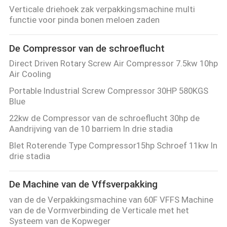
NEEM
Verticale driehoek zak verpakkingsmachine multi
CONTACT
functie voor pinda bonen meloen zaden
MET
De Compressor van de schroeflucht
ONS
Direct Driven Rotary Screw Air Compressor 7.5kw 10hp
OP
Air Cooling
Portable Industrial Screw Compressor 30HP 580KGS
Blue
NIEUWS
22kw de Compressor van de schroeflucht 30hp de
Aandrijving van de 10 barriem In drie stadia
GEVALLEN
Blet Roterende Type Compressor15hp Schroef 11kw In
drie stadia
VRAAG
De Machine van de Vffsverpakking
EEN
van de de Verpakkingsmachine van 60F VFFS Machine
OFFERTE
van de de Vormverbinding de Verticale met het
Systeem van de Kopweger