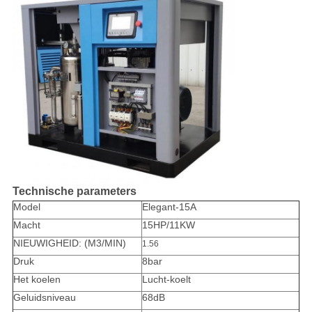
Technische parameters
Model
Elegant-15A
Macht
15HP/11KW
NIEUWIGHEID: (M3/MIN)
1.56
Druk
8bar
Het koelen
Lucht-koelt
Geluidsniveau
68dB