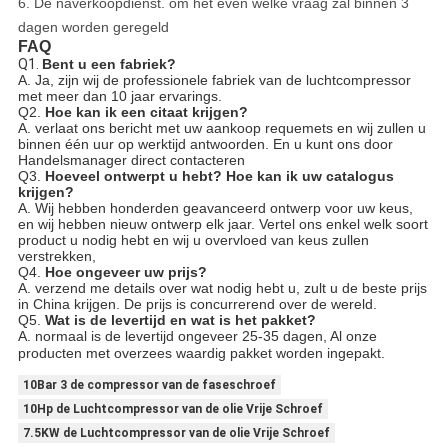
6. De naverkoopdienst. om het even welke vraag zal binnen 3
dagen worden geregeld
FAQ
Q1.
Bent u een fabriek?
A. Ja, zijn wij de professionele fabriek van de luchtcompressor
met meer dan 10 jaar ervarings.
Q2.
Hoe kan ik een citaat krijgen?
A. verlaat ons bericht met uw aankoop requemets en wij zullen u
binnen één uur op werktijd antwoorden. En u kunt ons door
Handelsmanager direct contacteren
Q3.
Hoeveel ontwerpt u hebt? Hoe kan ik uw catalogus
krijgen?
A. Wij hebben honderden geavanceerd ontwerp voor uw keus,
en wij hebben nieuw ontwerp elk jaar. Vertel ons enkel welk soort
product u nodig hebt en wij u overvloed van keus zullen
verstrekken,
Q4.
Hoe ongeveer uw prijs?
A. verzend me details over wat nodig hebt u, zult u de beste prijs
in China krijgen. De prijs is concurrerend over de wereld.
Q5.
Wat is de levertijd en wat is het pakket?
A. normaal is de levertijd ongeveer 25-35 dagen, Al onze
producten met overzees waardig pakket worden ingepakt.
10Bar 3 de compressor van de faseschroef
10Hp de Luchtcompressor van de olie Vrije Schroef
7.5KW de Luchtcompressor van de olie Vrije Schroef