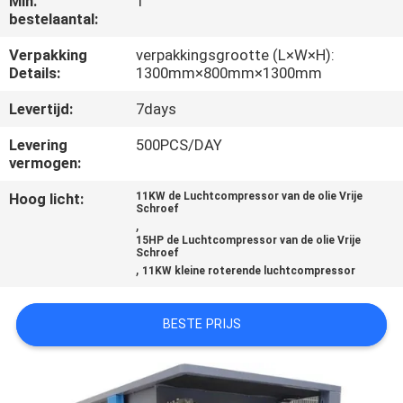
Min.
1
NEEM
bestelaantal:
CONTACT
Verpakking
verpakkingsgrootte (L×W×H):
MET
Details:
1300mm×800mm×1300mm
ONS
Levertijd:
7days
OP
Levering
500PCS/DAY
vermogen:
NIEUWS
Hoog licht:
11KW de Luchtcompressor van de olie Vrije
Schroef
,
GEVALLEN
15HP de Luchtcompressor van de olie Vrije
Schroef
,
11KW kleine roterende luchtcompressor
VRAAG
BESTE PRIJS
EEN
OFFERTE