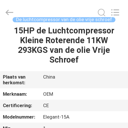
Chic
Machinery
Co.,
Ltd..
All
De luchtcompressor van de olie vrije schroef
Rights
Reserved.
15HP de Luchtcompressor
HUIS
Kleine Roterende 11KW
PRODUCTEN
293KGS van de olie Vrije
Schroef
OVER
ONS
Plaats van
China
herkomst:
FABRIEKSTOCHT
Merknaam:
OEM
Certificering:
CE
KWALITEITSCONTROLE
Modelnummer:
Elegant-15A