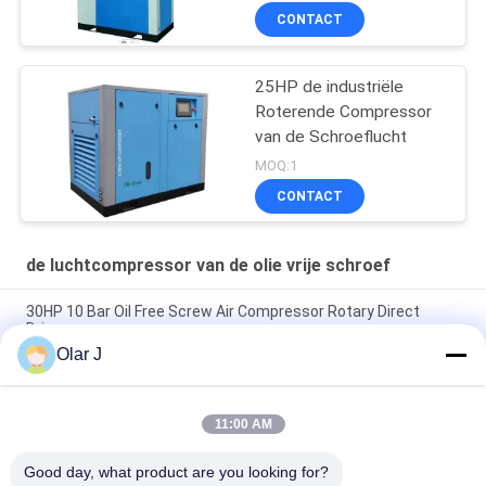
CONTACT
25HP de industriële
Roterende Compressor
van de Schroeflucht
MOQ:1
CONTACT
de luchtcompressor van de olie vrije schroef
30HP 10 Bar Oil Free Screw Air Compressor Rotary Direct
Driven
Olar J
25HP elektrische Roterende de Luchtcompressor 18.5KW van
de Olie Vrije Schroef
11:00 AM
30 van Roterende de Compressorpk Lucht 8 Bar 22KW 72dB
van de Olie Vrije Schroef
Good day, what product are you looking for?