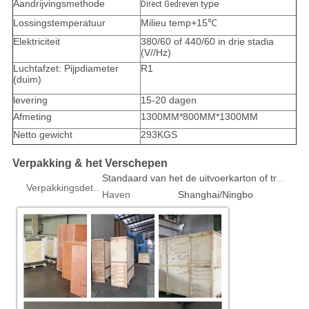
Aandrijvingsmethode
type
Direct Gedreven
Lossingstemperatuur
Milieu temp+15℃
Elektriciteit
380/60 of 440/60 in drie stadia
(V//Hz)
Luchtafzet: Pijpdiameter
R1
(duim)
levering
15-20 dagen
Afmeting
1300MM*800MM*1300MM
Netto gewicht
293KGS
Verpakking & het Verschepen
Standaard van het de uitvoerkarton of triplex geval 1pcs/box
Verpakkingsdetails
Haven
Shanghai/Ningbo