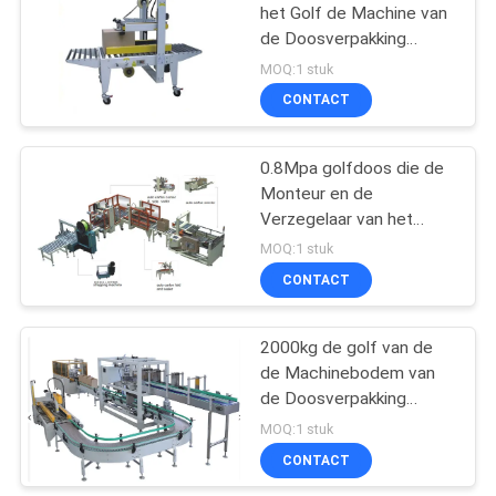
het Golf de Machine van
de Doosverpakking
28
Verzegelen
MOQ:1 stuk
automatische
CONTACT
kartonnerende
0.8Mpa golfdoos die de
machine
Monteur en de
Verzegelaar van het
Machinekarton vastbindt
MOQ:1 stuk
CONTACT
33
Aseptische
2000kg de golf van de
de Machinebodem van
kartonnen
de Doosverpakking
vulmachine
Verzegelende Lijn
MOQ:1 stuk
CONTACT