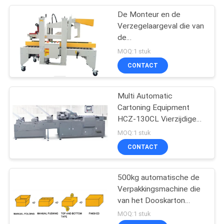
De Monteur en de
12
Verzegelaargeval die van
De Machine van
de
schoonheidsmiddelendoos
MOQ:1 stuk
robotpalletizer
de Sluitende Machine
CONTACT
van de Doosverpakking
lijmen
Multi Automatic
Cartoning Equipment
HCZ-130CL Vierzijdige
38
verpakking Carton opslag
MOQ:1 stuk
Kop het Vullen
voor Blister
CONTACT
Verzegelende
500kg automatische de
Machine
Verpakkingsmachine die
van het Dooskarton
1935mm verzegelen
MOQ:1 stuk