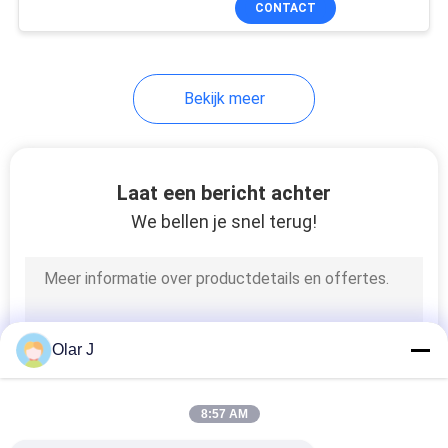
CONTACT
31
De directe
Compressor van de
Bekijk meer
Aandrijvingslucht
Laat een bericht achter
We bellen je snel terug!
70
Vergeldende
Zuigercompressor
Olar J
8:57 AM
32