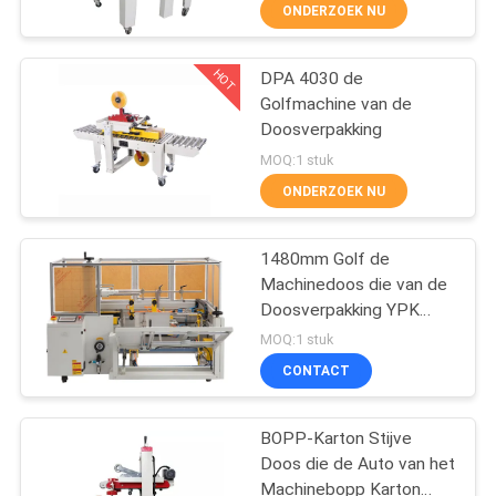
NEEM
ONDERZOEK NU
CONTACT
HOT
DPA 4030 de
MET
30
Golfmachine van de
ONS
Doosverpakking
De Machine van de
OP
MOQ:1 stuk
Vffsverpakking
ONDERZOEK NU
NIEUWS
1480mm Golf de
Machinedoos die van de
GEVALLEN
Doosverpakking YPK
17
4012 vormen
MOQ:1 stuk
VRAAG
De vacuümmachine
CONTACT
EEN
van de
BOPP-Karton Stijve
OFFERTE
Verbindingsverpakking
Doos die de Auto van het
Machinebopp Karton