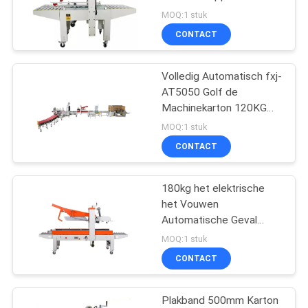
SITEMAP
FXJ6050 vormen
MOQ:1 stuk
CONTACT
29
PRIVACY
De golfmachine van
Volledig Automatisch fxj-
POLICY
AT5050 Golf de
de Doosverpakking
Machinekarton 120KG
van de Doosverpakking
MOQ:1 stuk
CONTACT
180kg het elektrische
25
het Vouwen
de machine van de
Automatische Geval
AC110V van de
MOQ:1 stuk
theezakjeverpakking
Kartonverzegelaar
CONTACT
Plakband 500mm Karton