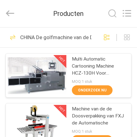
Chic
Machinery
Co.,
Producten
Ltd..
All
Rights
Reserved.
HUIS
298
CHINA De golfmachine van de Doosverpakking
Multiverpakkingsmachin
PRODUCTEN
HOT
Multi Automatic
Cartooning Machine
OVER
HCZ-130H Voor
ONS
cosmetica boxing
MOQ:1 stuk
verpakkingsmachine
ONDERZOEK NU
82
FABRIEKSTOCHT
De Compressor van
HOT
Machine van de de
Doosverpakking van FXJ
KWALITEITSCONTROLE
de schroeflucht
de Automatische
MOQ:1 stuk