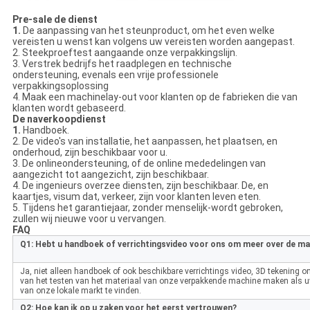
Pre-sale de dienst
1.
De aanpassing van het steunproduct, om het even welke
vereisten u wenst kan volgens uw vereisten worden aangepast.
2. Steekproeftest aangaande onze verpakkingslijn.
3. Verstrek bedrijfs het raadplegen en technische
ondersteuning, evenals een vrije professionele
verpakkingsoplossing
4. Maak een machinelay-out voor klanten op de fabrieken die van
klanten wordt gebaseerd.
De naverkoopdienst
1.
Handboek.
2. De video's van installatie, het aanpassen, het plaatsen, en
onderhoud, zijn beschikbaar voor u.
3. De onlineondersteuning, of de online mededelingen van
aangezicht tot aangezicht, zijn beschikbaar.
4. De ingenieurs overzee diensten, zijn beschikbaar. De, en
kaartjes, visum dat, verkeer, zijn voor klanten leven eten.
5. Tijdens het garantiejaar, zonder menselijk-wordt gebroken,
zullen wij nieuwe voor u vervangen.
FAQ
Q1: Hebt u handboek of verrichtingsvideo voor ons om meer over de ma
Ja, niet alleen handboek of ook beschikbare verrichtings video, 3D tekening
van het testen van het materiaal van onze verpakkende machine maken als 
van onze lokale markt te vinden.
Q2: Hoe kan ik op u zaken voor het eerst vertrouwen?