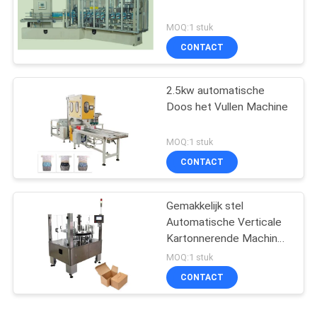
MOQ:1 stuk
CONTACT
2.5kw automatische
Doos het Vullen Machine
MOQ:1 stuk
CONTACT
Gemakkelijk stel
Automatische Verticale
Kartonnerende Machine
20-50 Dozen/Minuut in
MOQ:1 stuk
werking
CONTACT