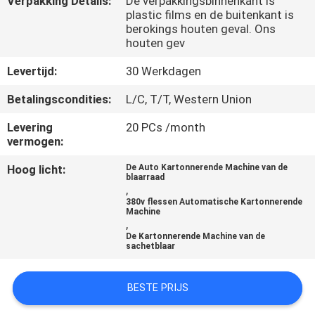
Verpakking Details:
De verpakkingsbinnenkant is
NEEM
plastic films en de buitenkant is
CONTACT
berokings houten geval. Ons
houten gev
MET
Levertijd:
30 Werkdagen
ONS
OP
Betalingscondities:
L/C, T/T, Western Union
Levering
20 PCs /month
vermogen:
NIEUWS
Hoog licht:
De Auto Kartonnerende Machine van de
blaarraad
GEVALLEN
,
380v flessen Automatische Kartonnerende
Machine
,
VRAAG
De Kartonnerende Machine van de
sachetblaar
EEN
OFFERTE
BESTE PRIJS