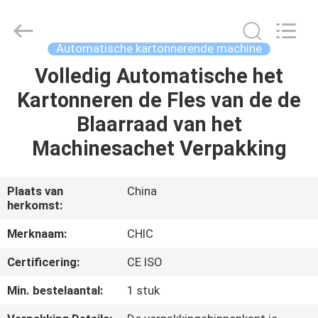
Chic
Machinery
Co.,
Ltd..
All
Automatische kartonnerende machine
Rights
Reserved.
Volledig Automatische het
HUIS
Kartonneren de Fles van de de
PRODUCTEN
Blaarraad van het
Machinesachet Verpakking
OVER
ONS
Plaats van
China
herkomst:
FABRIEKSTOCHT
Merknaam:
CHIC
Certificering:
CE ISO
KWALITEITSCONTROLE
Min. bestelaantal:
1 stuk