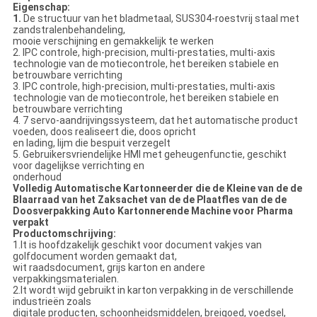
Eigenschap:
1.
De structuur van het bladmetaal, SUS304-roestvrij staal met
zandstralenbehandeling,
mooie verschijning en gemakkelijk te werken
2. IPC controle, high-precision, multi-prestaties, multi-axis
technologie van de motiecontrole, het bereiken stabiele en
betrouwbare verrichting
3. IPC controle, high-precision, multi-prestaties, multi-axis
technologie van de motiecontrole, het bereiken stabiele en
betrouwbare verrichting
4. 7 servo-aandrijvingssysteem, dat het automatische product
voeden, doos realiseert die, doos opricht
en lading, lijm die bespuit verzegelt
5. Gebruikersvriendelijke HMI met geheugenfunctie, geschikt
voor dagelijkse verrichting en
onderhoud
Volledig Automatische Kartonneerder die de Kleine van de de
Blaarraad van het Zaksachet van de de Plaatfles van de de
Doosverpakking Auto Kartonnerende Machine voor Pharma
verpakt
Productomschrijving:
1.It is hoofdzakelijk geschikt voor document vakjes van
golfdocument worden gemaakt dat,
wit raadsdocument, grijs karton en andere
verpakkingsmaterialen.
2.It wordt wijd gebruikt in karton verpakking in de verschillende
industrieën zoals
digitale producten, schoonheidsmiddelen, breigoed, voedsel,