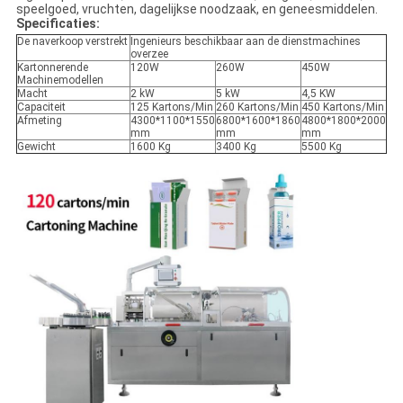
speelgoed, vruchten, dagelijkse noodzaak, en geneesmiddelen.
Specificaties:
De naverkoop verstrekt
Ingenieurs beschikbaar aan de dienstmachines
overzee
Kartonnerende
120W
260W
450W
Machinemodellen
Macht
2 kW
5 kW
4,5 KW
Capaciteit
125 Kartons/Min
260 Kartons/Min
450 Kartons/Min
Afmeting
4300*1100*1550
6800*1600*1860
4800*1800*2000
mm
mm
mm
Gewicht
1600 Kg
3400 Kg
5500 Kg