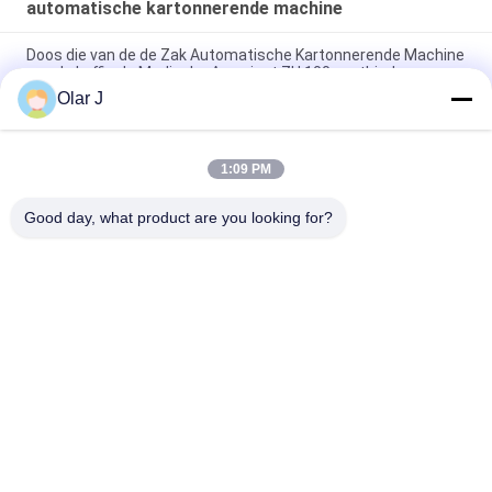
automatische kartonnerende machine
Doos die van de de Zak Automatische Kartonnerende Machine
van de koffie de Medische Aanwinst ZH 100 vastbinden
Olar J
PLC de Verpakkingsmachine die van de Microcomputer
volledig Automatische Doos KXZ 250B vastbinden
1:09 PM
Masker van het de Doos Vullende Condoom van de masker het
Automatische Kartonnerende Machine
Good day, what product are you looking for?
populaire categorieën
Alle
De Compressor Van 
Multiverpakkingsmachine
De Schroeflucht
De Machine Van De 
De Vacuümmachine 
Vffsverpakking
Van De 
Verbindingsverpakking
De Golfmachine Van 
De Machine Van De 
De Doosverpakking
Theezakjeverpakking