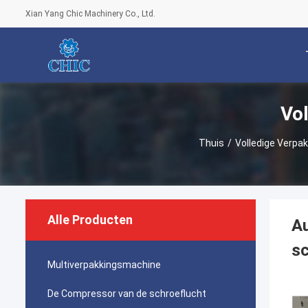
Xian Yang Chic Machinery Co., Ltd.
Vo
Thuis
/
Volledige Verpa
Alle Producten
Au
s
Multiverpakkingsmachine
De Compressor van de schroeflucht