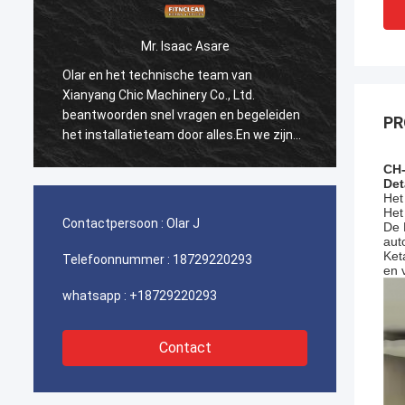
Mr. Isaac Asare
Olar en het technische team van
Olar en het
Xianyang Chic Machinery Co., Ltd.
Xianyang Chi
beantwoorden snel vragen en begeleiden
beantwoorde
PR
het installatieteam door alles.En we zijn
het installa
blij met deze aankoop..
blij met dez
CH
Det
Het
Het
Contactpersoon :
Olar J
De 
aut
Ket
Telefoonnummer :
18729220293
en 
whatsapp :
+18729220293
Contact