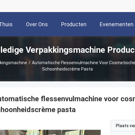
Thuis
Over Ons
Producten
Evenementen
lledige Verpakkingsmachine Produc
kkingsmachine
/
Automatische Flessenvulmachine Voor Cosmetische G
Schoonheidscrème Pasta
tomatische flessenvulmachine voor cosme
choonheidscrème pasta
Plaats v