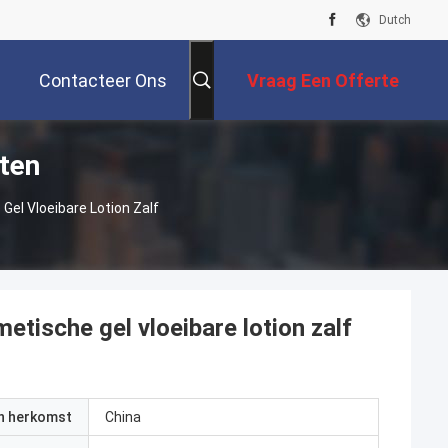
Dutch
Contacteer Ons
Vraag Een Offerte
ten
Aan
el Vloeibare Lotion Zalf
tische gel vloeibare lotion zalf
an herkomst
China