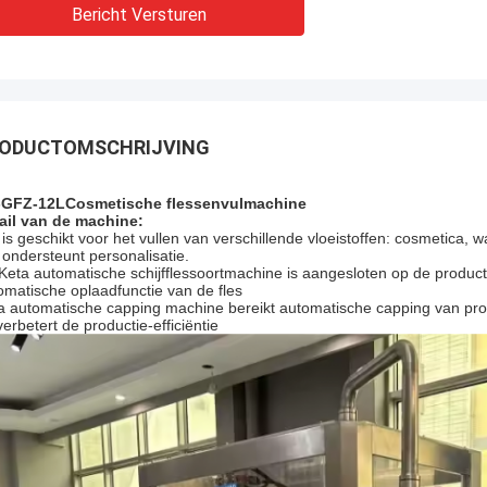
Bericht Versturen
Mr. Isaac Asare
 technische team van
c Machinery Co., Ltd.
n snel vragen en begeleiden
ODUCTOMSCHRIJVING
tieteam door alles.En we zijn
e aankoop..
-GFZ-12L
Cosmetische flessenvulmachine
ail van de machine:
 is geschikt voor het vullen van verschillende vloeistoffen: cosmetica, w
 ondersteunt personalisatie.
Keta automatische schijfflessoortmachine is aangesloten op de product
omatische oplaadfunctie van de fles
a automatische capping machine bereikt automatische capping van pro
verbetert de productie-efficiëntie