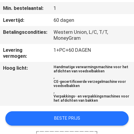
NEEM
Min. bestelaantal:
1
CONTACT
Levertijd:
60 dagen
MET
ONS
Betalingscondities:
Western Union, L/C, T/T,
MoneyGram
OP
Levering
1+PC+60 DAGEN
vermogen:
NIEUWS
Hoog licht:
Handmatige verwarmingsmachine voor het
afdichten van voedselbakken
,
GEVALLEN
CE-gecertificeerde verzegelmachine voor
voedselbakken
,
Verpakkings- en verpakkingsmachines voor
VRAAG
het afdichten van bakken
EEN
BESTE PRIJS
OFFERTE