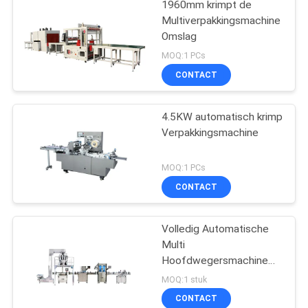
1960mm krimpt de
Multiverpakkingsmachine
Omslag
MOQ:1 PCs
CONTACT
4.5KW automatisch krimp
Verpakkingsmachine
MOQ:1 PCs
CONTACT
Volledig Automatische
Multi
Hoofdwegersmachine
voor Banaanspaanders
MOQ:1 stuk
CONTACT