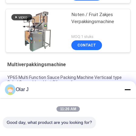
Noten / Fruit Zakjes
Verpakkingsmachine
MOQ:1 stuks
CONTACT
Multiverpakkingsmachine
YP65 Multi Function Sauce Packing Machine Verticaal type
Salad Sauce IJspakket Silicone olie
Olar J
2600W 15KHZ Normative Plastic Welding Machine MP -
1526B/1518/1530/1532
11:26 AM
Multifunctieve verticale granulatenverpakkingsmachine voor
chocoladebonen Noten Snacks
Good day, what product are you looking for?
populaire categorieën
Alle