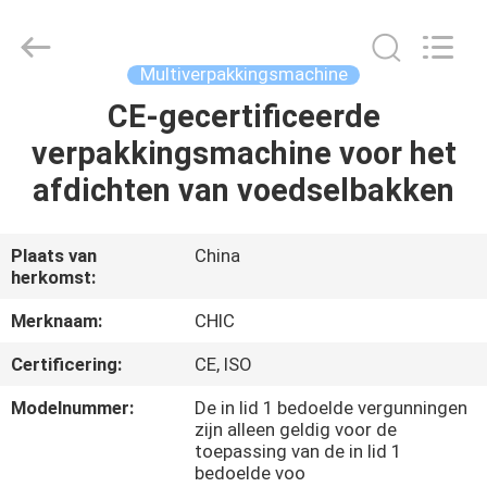
Chic
Machinery
Co.,
Ltd..
All
Multiverpakkingsmachine
Rights
Reserved.
CE-gecertificeerde
HUIS
verpakkingsmachine voor het
PRODUCTEN
afdichten van voedselbakken
OVER
Plaats van
China
herkomst:
ONS
Merknaam:
CHIC
FABRIEKSTOCHT
Certificering:
CE, ISO
Modelnummer:
De in lid 1 bedoelde vergunningen
KWALITEITSCONTROLE
zijn alleen geldig voor de
toepassing van de in lid 1
bedoelde voo