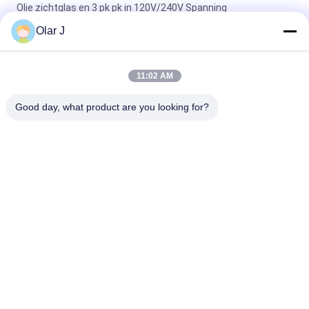
Olie zichtglas en 3 pk pk in 120V/240V Spanning
luchtcompressor hoofd voor industriële
Olar J
120V/240V Spanningsluchtcompressorkop met 2 cilinders en
0,8Mpa/115psi druk
11:02 AM
Industriële luchtcompressorkop met superieure prestaties en
Good day, what product are you looking for?
duurzaamheid
populaire categorieën
Alle
De Compressor Van 
Multiverpakkingsmachine
De Schroeflucht
De Machine Van De 
De Vacuümmachine 
Vffsverpakking
Van De 
Verbindingsverpakking
De Golfmachine Van 
De Machine Van De 
De Doosverpakking
Theezakjeverpakking