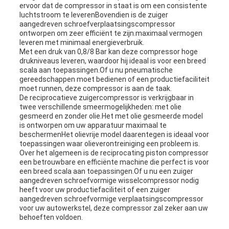
ervoor dat de compressor in staat is om een consistente
luchtstroom te leverenBovendien is de zuiger
aangedreven schroefverplaatsingscompressor
ontworpen om zeer efficiënt te zijn.maximaal vermogen
leveren met minimaal energieverbruik.
Met een druk van 0,8/8 Bar kan deze compressor hoge
drukniveaus leveren, waardoor hij ideaal is voor een breed
scala aan toepassingen.Of u nu pneumatische
gereedschappen moet bedienen of een productiefaciliteit
moet runnen, deze compressor is aan de taak.
De reciprocatieve zuigercompressor is verkrijgbaar in
twee verschillende smeermogelijkheden: met olie
gesmeerd en zonder olie.Het met olie gesmeerde model
is ontworpen om uw apparatuur maximaal te
beschermenHet olievrije model daarentegen is ideaal voor
toepassingen waar olieverontreiniging een probleem is.
Over het algemeen is de reciprocating piston compressor
een betrouwbare en efficiënte machine die perfect is voor
een breed scala aan toepassingen.Of u nu een zuiger
aangedreven schroefvormige wisselcompressor nodig
heeft voor uw productiefaciliteit of een zuiger
aangedreven schroefvormige verplaatsingscompressor
voor uw autowerkstel, deze compressor zal zeker aan uw
behoeften voldoen.