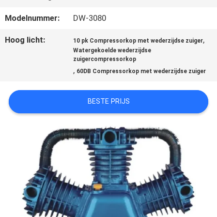
Modelnummer:
DW-3080
NEEM
Hoog licht:
,
10 pk Compressorkop met wederzijdse zuiger
CONTACT
Watergekoelde wederzijdse
zuigercompressorkop
,
MET
60DB Compressorkop met wederzijdse zuiger
ONS
BESTE PRIJS
OP
NIEUWS
GEVALLEN