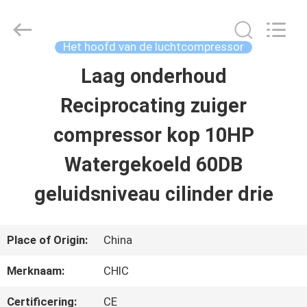
Yang
Chic
Machinery
Co.,
Het hoofd van de luchtcompressor
Ltd..
All
Laag onderhoud
HUIS
Rights
Reserved.
Reciprocating zuiger
PRODUCTEN
compressor kop 10HP
Watergekoeld 60DB
OVER
geluidsniveau cilinder drie
ONS
Place of Origin:
China
FABRIEKSTOCHT
Merknaam:
CHIC
KWALITEITSCONTROLE
Certificering:
CE