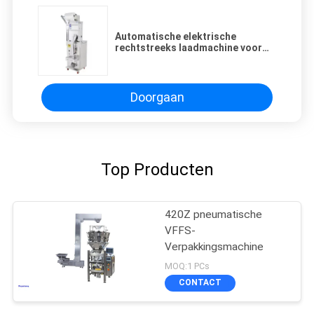
Automatische elektrische
rechtstreeks laadmachine voor
het verpakken van korrels,
poeders en strips
Doorgaan
Top Producten
420Z pneumatische
VFFS-
Verpakkingsmachine
MOQ:1 PCs
CONTACT