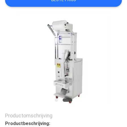
VRAAG
EEN
OFFERTE
SITEMAP
PRIVACY
POLICY
Productomschrijving
Productbeschrijving: