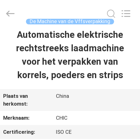
Yang
Chic
Machinery
Co.,
De Machine van de Vffsverpakking
Ltd..
All
Automatische elektrische
HUIS
Rights
Reserved.
rechtstreeks laadmachine
PRODUCTEN
voor het verpakken van
korrels, poeders en strips
OVER
ONS
Plaats van
China
herkomst:
FABRIEKSTOCHT
Merknaam:
CHIC
Certificering:
ISO CE
KWALITEITSCONTROLE