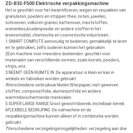
ZD-B32-F500 Elektrische verpakkingsmachine
Het is geschikt voor het kwantificeren, wegen en verpakken van
granulaten, poeders en strippen thee, noten, juwelen,
schroeven, volkoren granen, kattenvoer, meststoffen,
wolvenbes,kruidenpoeder en andere stoffen in het
levensmiddel, chemische en cosmetische industrieën.
1.SMART COMPUTE:eenvoudig te bedienen, gemakkelijk te leren
en te gebruiken, zelfs ouderen kunnen het gebruiken
2Een machine voor meerdere doeleinden: geschikt voor
materialen van verschillende vormen, zoals korrels, poeders,
strips, enz.
3.NEEMT GEEN RUIMTE IN: De apparatuur is klein en kan in
winkels en fabrieken worden gebruikt.
4Verscheidene verbruiksartikelen:filterpapier, niet-geweven
stoffen, composietfolie, aluminiumfolie en andere
warmtebeschermende materialen.
5.SUPER LARGE RANGE:Groot gewichtsbereik, instelbaar bereik.
6FLEXIBELE BEDRIJFING: De vulmachine en de
verpakkingsmachine kunnen alleen of in combinatie worden
gebruikt.
7Verscheidene verzegelingsmogelijkheden: verzegeling aan drie