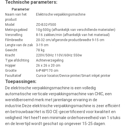
Technische parameters:
Parameter
Naam van het
Elektrische verpakkingsmachine
product
Model
ZD-B32-F500
Metingsgebied
10g-500g (afhankelijk van verschillende materialen)
Versnelling
8-16 zakken/min (afhankelijk van het materiaal)
Filmbreedte
20-32 cm/afgeronde productbreedte 9-15 cm
Lengte van de zak
3-19 cm
Gewicht
78 kg
Kracht
220V/50Hz 110V/60Hz 550w
Type afdichting
Achterverzegeling
Hopper
26 x 26 x 20 cm
Grootte
64*48*170 cm
Facultatief
Cursor locator/Device printer/Smart inkjet printer
Toepassingen:
De elektrische verpakkingsmachine is een volledig
automatische verticale verpakkingsmachine van CHIC, een
wereldberoemd merk met jarenlange ervaring in de
industrie.Deze elektrische verpakkingsmachine is zeer efficiënt
en betrouwbaar.Het is ISO CE-gecertificeerd voor kwaliteit en
veiligheid. Het heeft een minimale orderhoeveelheid van 1 stuks
en de levertijd wordt geschat op ongeveer 15-25 dagen.