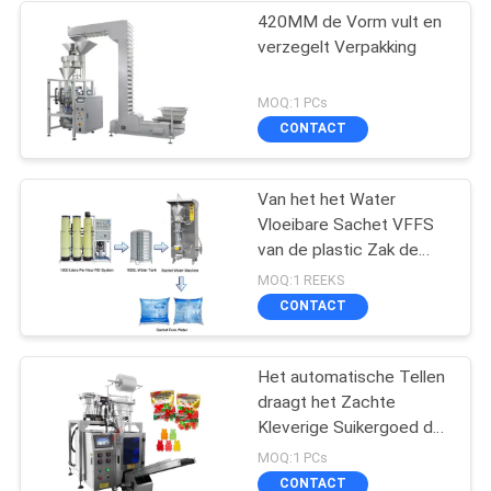
420MM de Vorm vult en
verzegelt Verpakking
MOQ:1 PCs
CONTACT
Van het het Water
Vloeibare Sachet VFFS
van de plastic Zak de
Kleine Zak Zuivere
MOQ:1 REEKS
Verpakkende Machine
CONTACT
Het automatische Tellen
draagt het Zachte
Kleverige Suikergoed de
Verpakkende Machine
MOQ:1 PCs
van VFFS
CONTACT