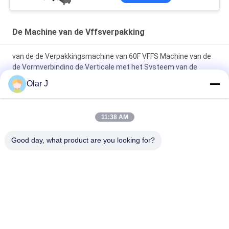
De Machine van de Vffsverpakking
van de de Verpakkingsmachine van 60F VFFS Machine van de
de Vormverbinding de Verticale met het Systeem van de
Kopweger
Olar J
Zuiver Mineraalwater1000l Sachet die VFF-
Verpakkingsmachine Honey Milk Packing Machine verzegelen
11:38 AM
De automatische VFFS-Vorm van de Verpakkingsmachine vult
Good day, what product are you looking for?
het Deeg van de de Sauskerrie van de Verbindingsketchup
populaire categorieën
Alle
De Compressor Van 
Multiverpakkingsmachine
De Schroeflucht