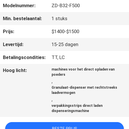
Modelnummer:
ZD-B32-F500
NEEM
Min. bestelaantal:
1 stuks
CONTACT
Prijs:
$1400-$1500
MET
Levertijd:
15-25 dagen
ONS
Betalingscondities:
TT, LC
OP
Hoog licht:
machines voor het direct opladen van
poeders
,
Granulaat-dispenser met rechtstreeks
NIEUWS
laadvermogen
,
verpakkingsstrips direct laden
GEVALLEN
dispenseringsmachine
BESTE PRIJS