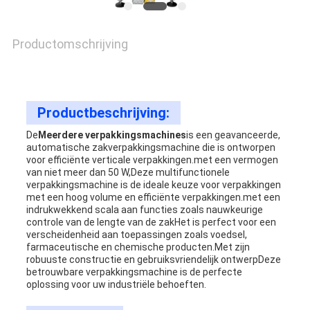
VRAAG
EEN
Productomschrijving
OFFERTE
Productbeschrijving:
SITEMAP
De
Meerdere verpakkingsmachines
is een geavanceerde,
automatische zakverpakkingsmachine die is ontworpen
voor efficiënte verticale verpakkingen.met een vermogen
PRIVACY
van niet meer dan 50 W,Deze multifunctionele
verpakkingsmachine is de ideale keuze voor verpakkingen
POLICY
met een hoog volume en efficiënte verpakkingen.met een
indrukwekkend scala aan functies zoals nauwkeurige
controle van de lengte van de zakHet is perfect voor een
verscheidenheid aan toepassingen zoals voedsel,
farmaceutische en chemische producten.Met zijn
robuuste constructie en gebruiksvriendelijk ontwerpDeze
betrouwbare verpakkingsmachine is de perfecte
oplossing voor uw industriële behoeften.