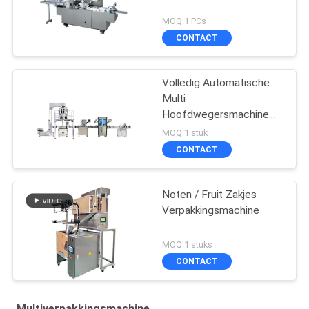
MOQ:1 PCs
CONTACT
Volledig Automatische
Multi
Hoofdwegersmachine
voor Banaanspaanders
MOQ:1 stuk
CONTACT
Noten / Fruit Zakjes
Verpakkingsmachine
MOQ:1 stuks
CONTACT
Multiverpakkingsmachine