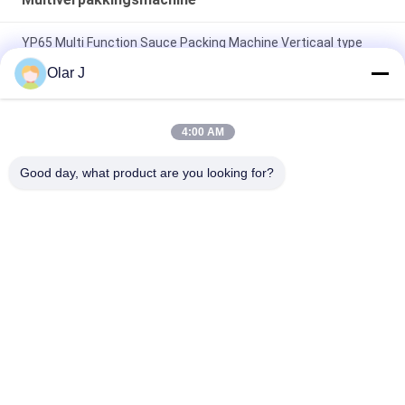
YP65 Multi Function Sauce Packing Machine Verticaal type
Salad Sauce IJspakket Silicone olie
Olar J
2600W 15KHZ Normative Plastic Welding Machine MP -
1526B/1518/1530/1532
4:00 AM
Multifunctieve verticale granulatenverpakkingsmachine voor
Good day, what product are you looking for?
chocoladebonen Noten Snacks
populaire categorieën
Alle
De Compressor Van 
Multiverpakkingsmachine
De Schroeflucht
De Machine Van De 
De Vacuümmachine 
Vffsverpakking
Van De 
Verbindingsverpakking