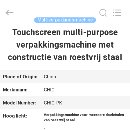
Yang
Chic
Machinery
Co.,
Multiverpakkingsmachine
Ltd..
All
Touchscreen multi-purpose
HUIS
Rights
Reserved.
verpakkingsmachine met
PRODUCTEN
constructie van roestvrij staal
OVER
Place of Origin:
China
ONS
Merknaam:
CHIC
Model Number:
CHIC-PK
FABRIEKSTOCHT
Hoog licht:
Verpakkingsmachine voor meerdere doeleinden
van roestvrij staal
,
KWALITEITSCONTROLE