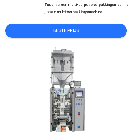
Touchscreen multi-purpose verpakkingsmachine
,
380 V multi-verpakkingsmachine
NEEM
BESTE PRIJS
CONTACT
MET
ONS
OP
NIEUWS
GEVALLEN