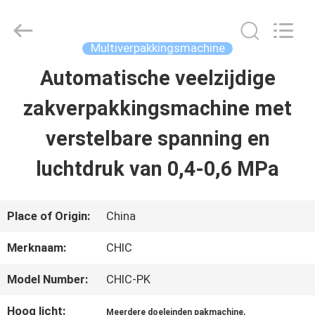
Yang
Chic
Machinery
Co.,
Multiverpakkingsmachine
Ltd..
All
Automatische veelzijdige
HUIS
Rights
Reserved.
zakverpakkingsmachine met
PRODUCTEN
verstelbare spanning en
luchtdruk van 0,4-0,6 MPa
OVER
ONS
Place of Origin:
China
Merknaam:
CHIC
FABRIEKSTOCHT
Model Number:
CHIC-PK
KWALITEITSCONTROLE
Hoog licht:
,
Meerdere doeleinden pakmachine