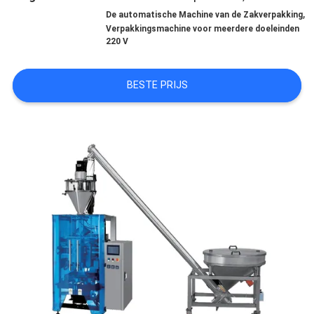
,
De automatische Machine van de Zakverpakking
Verpakkingsmachine voor meerdere doeleinden
220 V
NEEM
CONTACT
BESTE PRIJS
MET
ONS
OP
NIEUWS
GEVALLEN