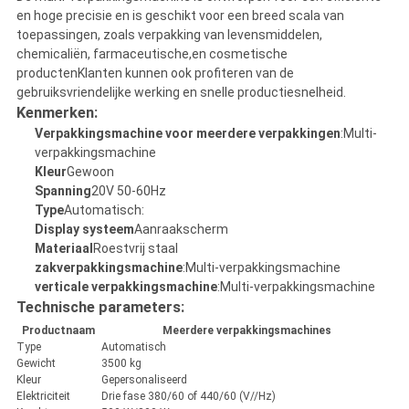
en hoge precisie en is geschikt voor een breed scala van
toepassingen, zoals verpakking van levensmiddelen,
chemicaliën, farmaceutische,en cosmetische
productenKlanten kunnen ook profiteren van de
gebruiksvriendelijke werking en snelle productiesnelheid.
Kenmerken:
Verpakkingsmachine voor meerdere verpakkingen
:Multi-
verpakkingsmachine
Kleur
Gewoon
Spanning
20V 50-60Hz
Type
Automatisch:
Display systeem
Aanraakscherm
Materiaal
Roestvrij staal
zakverpakkingsmachine
:Multi-verpakkingsmachine
verticale verpakkingsmachine
:Multi-verpakkingsmachine
Technische parameters:
Productnaam
Meerdere verpakkingsmachines
Type
Automatisch
Gewicht
3500 kg
Kleur
Gepersonaliseerd
Elektriciteit
Drie fase 380/60 of 440/60 (V//Hz)