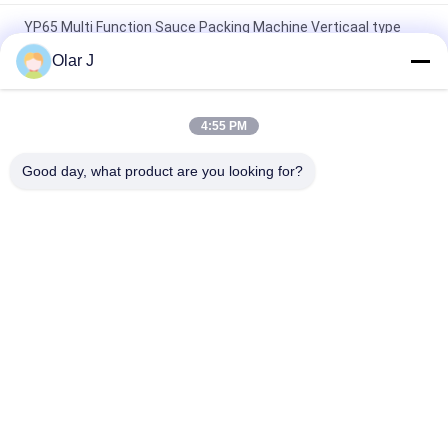
YP65 Multi Function Sauce Packing Machine Verticaal type
Salad Sauce IJspakket Silicone olie
Olar J
2600W 15KHZ Normative Plastic Welding Machine MP -
1526B/1518/1530/1532
4:55 PM
Multifunctieve verticale granulatenverpakkingsmachine voor
Good day, what product are you looking for?
chocoladebonen Noten Snacks
populaire categorieën
Alle
De Compressor Van 
Multiverpakkingsmachine
De Schroeflucht
De Machine Van De 
De Vacuümmachine 
Vffsverpakking
Van De 
Verbindingsverpakking
De Golfmachine Van 
De Machine Van De 