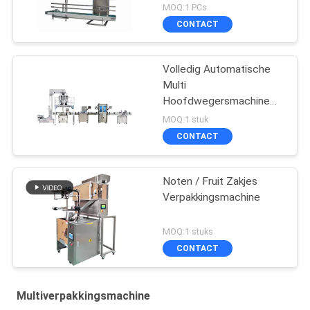
MOQ:1 PCs
CONTACT
Volledig Automatische
Multi
Hoofdwegersmachine
voor Banaanspaanders
MOQ:1 stuk
CONTACT
Noten / Fruit Zakjes
Verpakkingsmachine
MOQ:1 stuks
CONTACT
Multiverpakkingsmachine