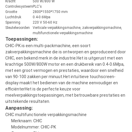
Kracht
500 W/800 W
Controlesysteem
PLC's
Grootte
2800*1550*1750 mm
Luchtdruk
0.4-0.6Mpa
Spanning
220 V 50-60 Hz
Sleutelwoorden
Verticale verpakkingsmachine, zakverpakkingsmachine,
multifunctionele verpakkingsmachine
Toepassingen:
CHIC-PK is een multi-packmachine, een soort
zakverpakkingsmachine die is ontworpen en geproduceerd door
CHIC, een bekend merk in de industrie.Het is uitgerust met een
krachtige 500W/800W motor en een drukbereik van 0.4-0.6Mpa,
met een groot vermogen en prestaties, waardoor een snelheid
van 90-100 zakken per minuut.Het intuïtieve touchscreen-
display maakt het bedienen van de machine eenvoudiger en
efficiënterHet is de perfecte keuze voor
meelverpakkingstoepassingen, met betrouwbare prestaties en
uitstekende resultaten.
Aanpassing:
CHIC multifunctionele verpakkingsmachine
Merknaam: CHIC
Modelnummer: CHIC-PK