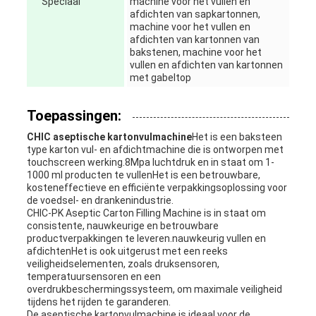
Speciaal
machine voor het vullen en
afdichten van sapkartonnen,
machine voor het vullen en
afdichten van kartonnen van
bakstenen, machine voor het
vullen en afdichten van kartonnen
met gabeltop
Toepassingen:
CHIC aseptische kartonvulmachine
Het is een baksteen
type karton vul- en afdichtmachine die is ontworpen met
touchscreen werking.8Mpa luchtdruk en in staat om 1-
1000 ml producten te vullenHet is een betrouwbare,
kosteneffectieve en efficiënte verpakkingsoplossing voor
de voedsel- en drankenindustrie.
CHIC-PK Aseptic Carton Filling Machine is in staat om
consistente, nauwkeurige en betrouwbare
productverpakkingen te leveren.nauwkeurig vullen en
afdichtenHet is ook uitgerust met een reeks
veiligheidselementen, zoals druksensoren,
temperatuursensoren en een
overdrukbeschermingssysteem, om maximale veiligheid
tijdens het rijden te garanderen.
De aseptische kartonvulmachine is ideaal voor de