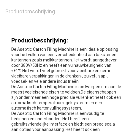
VRAAG
Productomschrijving
EEN
OFFERTE
Productbeschrijving:
SITEMAP
De Aseptic Carton Filling Machine is een ideale oplossing
voor het vullen van een verscheidenheid aan bakstenen
kartonnen zoals melkkartonnen.Het wordt aangedreven
door 380V/50Hz en heeft een vulnauwkeurigheid van
PRIVACY
≤±1%.Het wordt veel gebruikt voor vloeibare en semi-
vloeibare verpakkingen in de dranken-, zuivel-, sap-,
voedsel- en vele andere industrieën.
POLICY
De Aseptic Carton Filling Machine is ontworpen om aan de
meest veeleisende eisen te voldoen.De eigenschappen
zijn onder meer een hoge precisie vullenHet heeft ook een
automatisch temperatuurregelsysteem en een
automatisch kartonvullingssysteem.
De Aseptic Carton Filling Machine is eenvoudig te
bedienen en onderhouden. Het heeft een
gebruiksvriendelijke interface en biedt een breed scala
aan opties voor aanpassing. Het heeft ook een