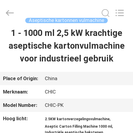
Yang
Chic
Machinery
Co.,
Aseptische kartonnen vulmachine
Ltd..
All
1 - 1000 ml 2,5 kW krachtige
HUIS
Rights
Reserved.
aseptische kartonvulmachine
PRODUCTEN
voor industrieel gebruik
OVER
Place of Origin:
China
ONS
Merknaam:
CHIC
Model Number:
CHIC-PK
FABRIEKSTOCHT
Hoog licht:
,
2.5KW kartonverzegelingsvulmachine
,
Aseptic Carton Filling Machine 1000 ml
KWALITEITSCONTROLE
Industriële aseptische bakstenen