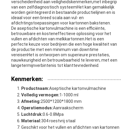
verscheidenheid aan veiligheidskenmerken,met inbegrip
van een zelfdiagnostisch systeemHet kan gemakkelijk
worden geïntegreerd in bestaande productielijnen en is
ideaal voor een breed scala aan vul- en
afdichtingstoepassingen voor kartonnen bakstenen.
De aseptische kartonvulmachine is een efficiënte,
betrouwbare en kosteneffectieve oplossing voor het
vullen en afdichten van melkkartonnen.Het is een
perfecte keuze voor bedrijven die een hoge kwaliteit van
de productie met een minimum van downtime
vereisenHet is ontworpen om superieure prestaties,
nauwkeurigheid en betrouwbaarheid te leveren, met een
langetermijnverbintenis tot klanttevredenheid.
Kenmerken:
Productnaam:
Aseptische kartonvulmachine
Volledig vermogen:
1-1000 ml
Afmeting:
2500*1200*1800 mm
Operatiemodus:
Aanraakscherm
Luchtdruk:
0.6-0.8Mpa
Materiaal:
304 roestvrij staal
Geschikt voor het vullen en afdichten van kartonnen