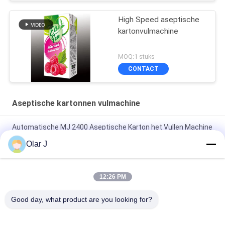
High Speed aseptische
kartonvulmachine
MOQ:1 stuks
CONTACT
Aseptische kartonnen vulmachine
Automatische MJ 2400 Aseptische Karton het Vullen Machine
1000ML voor Melkdrank
Olar J
125ml de aseptische Baksteenkarton het Vullen Verpakkende
Machine van de Machinedrank
12:26 PM
Het semi Automatische Gable Top Aseptic Carton Filling-
Good day, what product are you looking for?
Karton van Machinejuice packing 1L