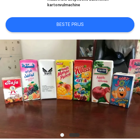
kartonvulmachine
NEEM
BESTE PRIJS
CONTACT
MET
ONS
OP
NIEUWS
GEVALLEN