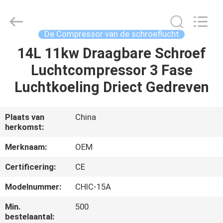
Chic
Machinery
Co.,
Ltd..
All
De Compressor van de schroeflucht
Rights
Reserved.
14L 11kw Draagbare Schroef
HUIS
Luchtcompressor 3 Fase
PRODUCTEN
Luchtkoeling Driect Gedreven
OVER
Plaats van
China
herkomst:
ONS
Merknaam:
OEM
FABRIEKSTOCHT
Certificering:
CE
Modelnummer:
CHIC-15A
KWALITEITSCONTROLE
Min.
500
bestelaantal: