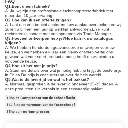
FAQ
Q1.Bent u een fabriek?
A. Ja, wij zijn een professionele luchtcompressorfabriek met
meer dan 10 jaar ervaring.
Q2.Hoe kan ik een offerte krijgen?
A. Laat ons een bericht achter met uw aankoopverzoeken en wij
zullen u binnen een uur op werktijd antwoorden.En u kunt
rechtstreeks contact met ons opnemen via Trade Manager
Q3.Hoeveel ontwerpen heb je?Hoe kan ik uw catalogus
krijgen?
A. We hebben honderden geavanceerde ontwerpen voor uw
keuze, en we hebben elk jaar een nieuw ontwerp.Vertel ons
gewoon wat voor soort product u nodig heeft en wij bieden u
voldoende keuze,
Q4.Hoe zit het met je prijs?
A. Stuur me details over wat je nodig hebt, je krijgt de beste prijs
in China.De prijs is concurrerend over de hele wereld.
Q5.Wat is de levertijd en wat is het pakket?
A. Normaal gesproken is de levertijd ongeveer 25-35 dagen. Al
onze producten zijn verpakt in een zeewaardig pakket.
10hp de Compressor van de schroeflucht
14L 3 de compressor van de faseschroef
15hp schroefcompressor