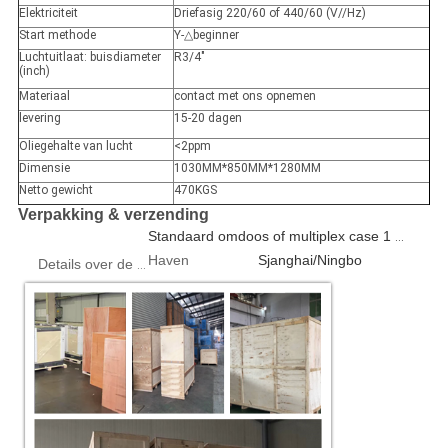
Elektriciteit
Driefasig 220/60 of 440/60 (V//Hz)
Start methode
Y-
△
beginner
Luchtuitlaat: buisdiameter
R3/4"
(inch)
Materiaal
contact met ons opnemen
levering
15-20 dagen
Oliegehalte van lucht
<2ppm
Dimensie
1030MM*850MM*1280MM
Netto gewicht
470KGS
Verpakking & verzending
Standaard omdoos of multiplex case 1 stks/doos
Haven
Sjanghai/Ningbo
Details over de verpakking