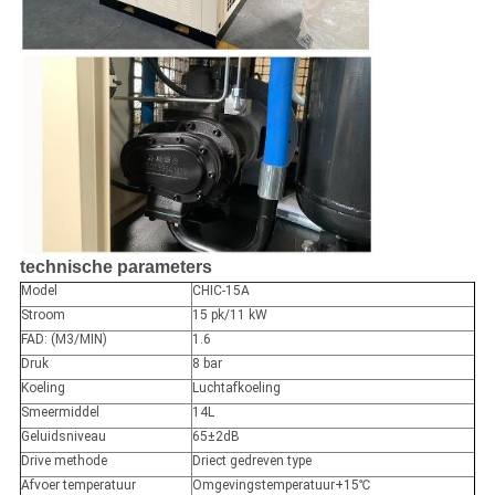
technische parameters
Model
CHIC-15A
Stroom
15 pk/11 kW
FAD: (M3/MIN)
1.6
Druk
8 bar
Koeling
Luchtafkoeling
Smeermiddel
14L
Geluidsniveau
65
±
2dB
Drive methode
Driect gedreven type
Afvoer temperatuur
Omgevingstemperatuur+15
℃