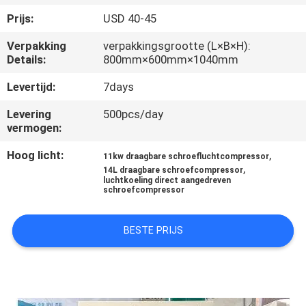
NEEM
Prijs:
USD 40-45
CONTACT
Verpakking
verpakkingsgrootte (L×B×H):
MET
Details:
800mm×600mm×1040mm
ONS
Levertijd:
7days
OP
Levering
500pcs/day
vermogen:
NIEUWS
Hoog licht:
,
11kw draagbare schroefluchtcompressor
,
14L draagbare schroefcompressor
luchtkoeling direct aangedreven
GEVALLEN
schroefcompressor
VRAAG
BESTE PRIJS
EEN
OFFERTE