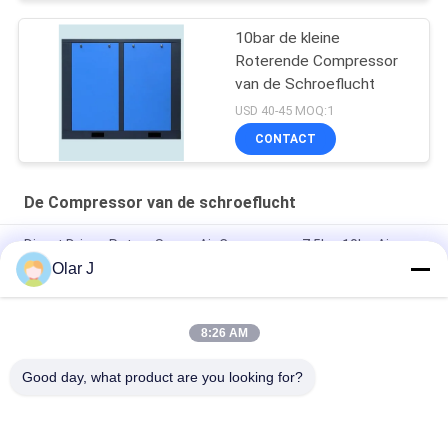
10bar de kleine
Roterende Compressor
van de Schroeflucht
USD 40-45 MOQ:1
CONTACT
De Compressor van de schroeflucht
Direct Driven Rotary Screw Air Compressor 7.5kw 10hp Air
Cooling
Olar J
Portable Industrial Screw Compressor 30HP 580KGS Blue
8:26 AM
22kw de Compressor van de schroeflucht 30hp de Aandrijving
van de 10 barriem In drie stadia
Good day, what product are you looking for?
populaire categorieën
Alle