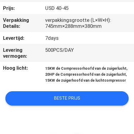
NEEM
Prijs:
USD 40-45
CONTACT
Verpakking
verpakkingsgrootte (L×W×H):
MET
Details:
745mm×288mm×380mm
ONS
Levertijd:
7days
OP
Levering
500PCS/DAY
vermogen:
NIEUWS
Hoog licht:
,
15KW de Compressorhoofd van de zuigerlucht
,
20HP de Compressorhoofd van de zuigerlucht
GEVALLEN
15KW de zuigerhoofd van de luchtcompressor
BESTE PRIJS
VRAAG
EEN
OFFERTE