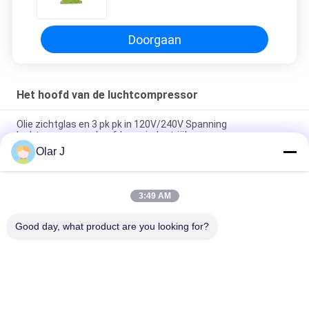
Hoofdriem van de Zuigerlucht
Doorgaan
Het hoofd van de luchtcompressor
Olie zichtglas en 3 pk pk in 120V/240V Spanning
luchtcompressor hoofd voor industriële
Olar J
120V/240V Spanningsluchtcompressorkop met 2 cilinders en
0,8Mpa/115psi druk
3:49 AM
Industriële luchtcompressorkop met superieure prestaties en
duurzaamheid
Good day, what product are you looking for?
populaire categorieën
Alle
De Compressor Van 
Multiverpakkingsmachine
De Schroeflucht