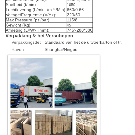
Snelheid (t/min):
1050
Luchtlevering (L/min. /m ³ /Min):
660/0.66
Voltage/Frequentie (V/Hz):
220/50
Max Pressure (psi/bar):
115/8
Gewicht (Kg):
45
Afmeting (L×W×Hmm):
745×288*380
Verpakking & het Verschepen
Verpakkingsdetails
Standaard van het de uitvoerkarton of triplex geval 1pcs/box
Haven
Shanghai/Ningbo