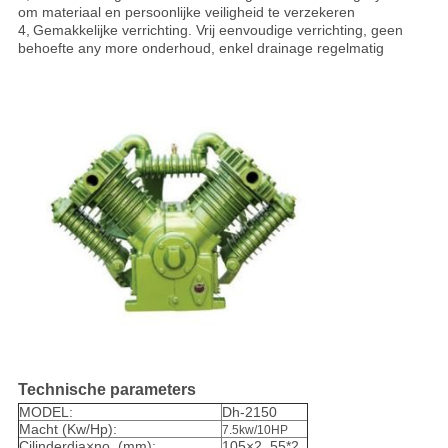
om materiaal en persoonlijke veiligheid te verzekeren
4,
Gemakkelijke verrichting
. Vrij eenvoudige verrichting, geen
behoefte any more onderhoud, enkel drainage regelmatig
Technische parameters
MODEL:
Dh-2150
Macht (Kw/Hp):
7.5kw/10HP
Cilinderdia×no. (mm):
105×2, 55*2