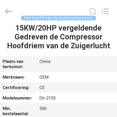
Chic
Machinery
Co.,
Ltd..
All
Het hoofd van de luchtcompressor
Rights
Reserved.
15KW/20HP vergeldende
HUIS
Gedreven de Compressor
PRODUCTEN
Hoofdriem van de Zuigerlucht
OVER
Plaats van
China
herkomst:
ONS
Merknaam:
OEM
FABRIEKSTOCHT
Certificering:
CE
Modelnummer:
Dh-2105
KWALITEITSCONTROLE
Min.
500
bestelaantal: