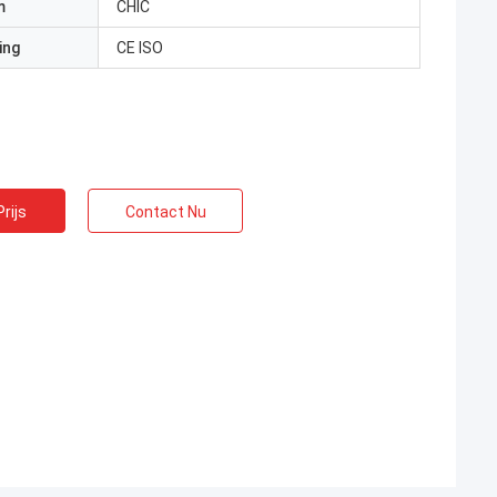
m
CHIC
ing
CE ISO
rijs
Contact Nu