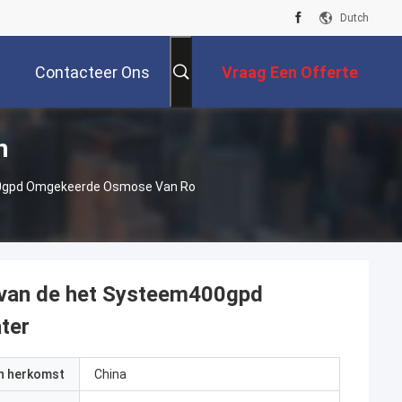
Dutch
Contacteer Ons
Vraag Een Offerte
n
Aan
m400gpd Omgekeerde Osmose Van Ro
ie van de het Systeem400gpd
ter
an herkomst
China