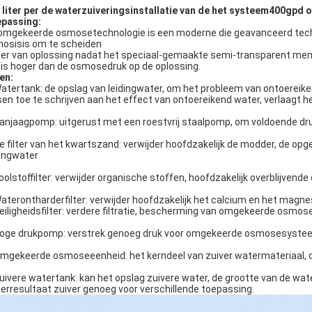
 liter per de waterzuiveringsinstallatie van de het systeem400gp
passing:
omgekeerde osmosetechnologie is een moderne die geavanceerd tech
osisis om te scheiden
er van oplossing nadat het speciaal-gemaakte semi-transparent mem
 is hoger dan de osmosedruk op de oplossing.
en:
Watertank: de opslag van leidingwater, om het probleem van ontoereik
sen toe te schrijven aan het effect van ontoereikend water, verlaagt h
Aanjaagpomp: uitgerust met een roestvrij staalpomp, om voldoende druk
De filter van het kwartszand: verwijder hoofdzakelijk de modder, de op
dingwater
Koolstoffilter: verwijder organische stoffen, hoofdzakelijk overblijvende
Waterontharderfilter: verwijder hoofdzakelijk het calcium en het magne
Veiligheidsfilter: verdere filtratie, bescherming van omgekeerde os
Hoge drukpomp: verstrek genoeg druk voor omgekeerde osmosesyste
Omgekeerde osmoseeenheid: het kerndeel van zuiver watermateriaal, de
Zuivere watertank: kan het opslag zuivere water, de grootte van de wa
erresultaat zuiver genoeg voor verschillende toepassing.