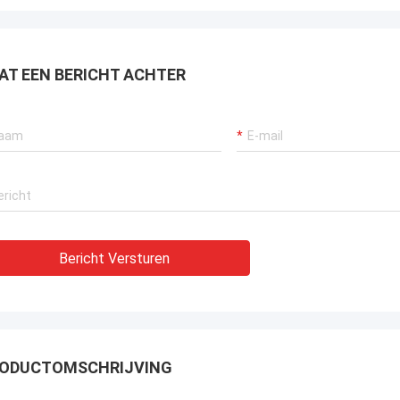
Mr. Isaac Asare
AT EEN BERICHT ACHTER
n het technische team van
ng Chic Machinery Co., Ltd.
oorden snel vragen en begeleiden
tallatieteam door alles.En we zijn
et deze aankoop..
Bericht Versturen
ODUCTOMSCHRIJVING