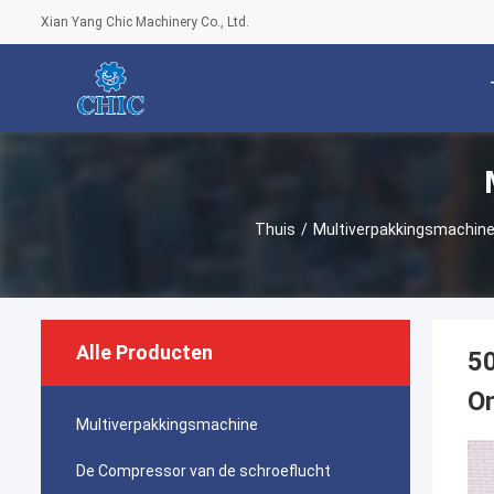
Xian Yang Chic Machinery Co., Ltd.
Thuis
/
Multiverpakkingsmachin
Alle Producten
50
O
Multiverpakkingsmachine
De Compressor van de schroeflucht