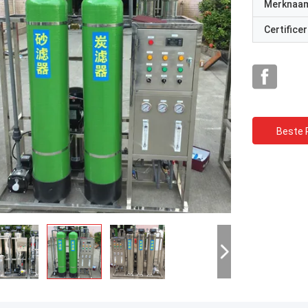
Merknaa
Certificer
Beste P