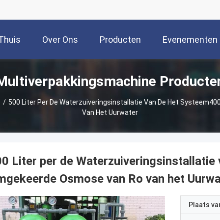
Thuis
Over Ons
Producten
Evenementen
Multiverpakkingsmachine Producte
e
/
500 Liter Per De Waterzuiveringsinstallatie Van De Het Systee
Van Het Uurwater
0 Liter per de Waterzuiveringsinstallat
mgekeerde Osmose van Ro van het Uurwa
Plaats v