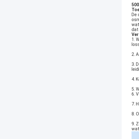
500
Toe
De 
osm
wat
dat
Ver
1. 
los
2. 
3. 
lei
4. 
5. 
6. 
7. 
8. 
9. 
wat