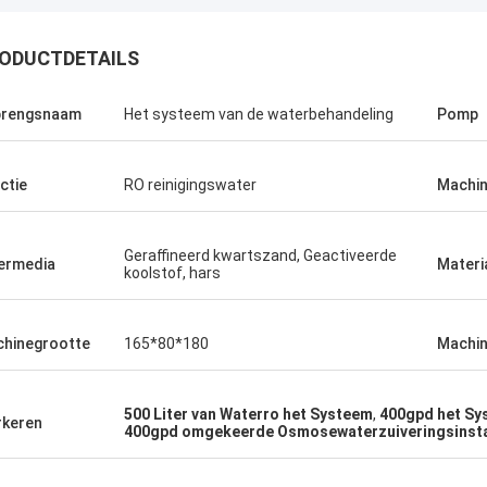
ODUCTDETAILS
brengsnaam
Het systeem van de waterbehandeling
Pomp
ctie
RO reinigingswater
Machin
Geraffineerd kwartszand, Geactiveerde
termedia
Materi
koolstof, hars
hinegrootte
165*80*180
Machin
500 Liter van Waterro het Systeem
,
400gpd het Sy
keren
400gpd omgekeerde Osmosewaterzuiveringsinsta