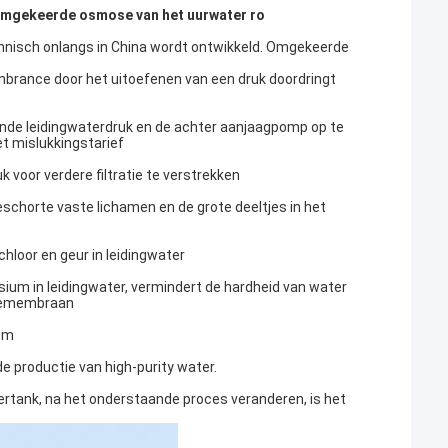
d omgekeerde osmose van het uurwater ro
nisch onlangs in China wordt ontwikkeld. Omgekeerde
brance door het uitoefenen van een druk doordringt
ende leidingwaterdruk en de achter aanjaagpomp op te
et mislukkingstarief
 voor verdere filtratie te verstrekken
geschorte vaste lichamen en de grote deeltjes in het
 chloor en geur in leidingwater
sium in leidingwater, vermindert de hardheid van water
mosemembraan
em
 productie van high-purity water.
tertank, na het onderstaande proces veranderen, is het