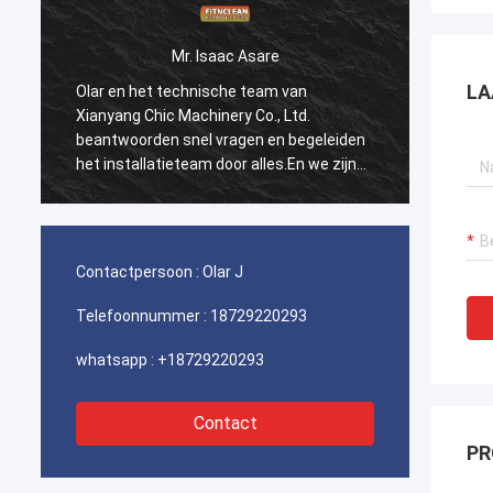
Mr. Isaac Asare
LA
Olar en het technische team van
Olar e
Xianyang Chic Machinery Co., Ltd.
Xianya
beantwoorden snel vragen en begeleiden
beantw
het installatieteam door alles.En we zijn
het ins
blij met deze aankoop..
blij m
Contactpersoon :
Olar J
Telefoonnummer :
18729220293
whatsapp :
+18729220293
Contact
PR