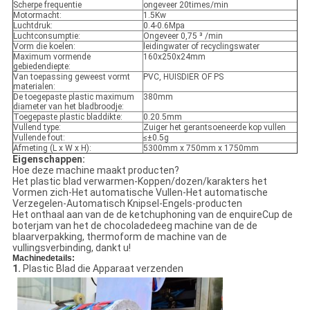
Scherpe frequentie
ongeveer 20times/min
Motormacht:
1.5Kw
Luchtdruk:
0.4-0.6Mpa
Luchtconsumptie:
Ongeveer 0,75 ³ /min
Vorm die koelen:
leidingwater of recyclingswater
Maximum vormende
160x250x24mm
gebiedendiepte:
Van toepassing geweest vormt
PVC, HUISDIER OF PS
materialen:
De toegepaste plastic maximum
380mm
diameter van het bladbroodje:
Toegepaste plastic bladdikte:
0.20.5mm
Vullend type:
Zuiger het gerantsoeneerde kop vullen
Vullende fout:
≤±0.5g
Afmeting (L x W x H):
5300mm x 750mm x 1750mm
Eigenschappen:
Hoe deze machine maakt producten?
Het plastic blad verwarmen-Koppen/dozen/karakters het
Vormen zich-Het automatische Vullen-Het automatische
Verzegelen-Automatisch Knipsel-Engels-producten
Het onthaal aan van de de ketchuphoning van de enquireCup de
boterjam van het de chocoladedeeg machine van de de
blaarverpakking, thermoform de machine van de
vullingsverbinding, dankt u!
Machinedetails:
1.
Plastic Blad die Apparaat verzenden