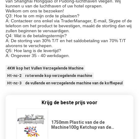
van Shanghai Hongqiao of Pudong-luchthaven vliegen. Wij
kunnen u van de luchthaven of uw hotel oprapen.
Welkom om ons te bezoeken!
Q3: Hoe te om mijn orde te plaatsen?
A: Contacteer ons enkel via TraderManager, E-mail, Skype of de
telefoon om het product te bevestigen, maakt de storting dan wij
zullen beginnen te vervaardigen.
Q4: Wat is de betalingstermijn?
A: De storting van 30% T/T en het saldobetaling van 70% T/T
alvorens te verschepen.
Q5: Hoe lang is de levertijd?
A: Ongeveer 35 - 40 werkdagen.
4KW kop het Vullen Verzegelende Machine
Ht-nc-2 roterende kop verzegelende machine
Ht-nc-3 de vullende en verzegelende machine van de koffiepeul
Krijg de beste prijs voor
1750mm Plastic van de de
Machine100g Ketchup van de
Glasverpakking het Waterkop