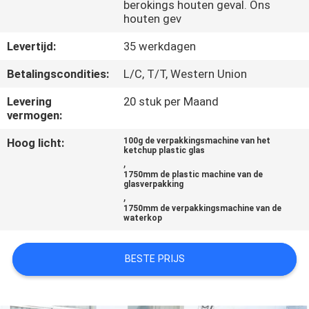
NEEM
berokings houten geval. Ons
houten gev
CONTACT
Levertijd:
35 werkdagen
MET
ONS
Betalingscondities:
L/C, T/T, Western Union
OP
Levering
20 stuk per Maand
vermogen:
NIEUWS
Hoog licht:
100g de verpakkingsmachine van het
ketchup plastic glas
,
1750mm de plastic machine van de
GEVALLEN
glasverpakking
,
1750mm de verpakkingsmachine van de
waterkop
VRAAG
EEN
BESTE PRIJS
OFFERTE