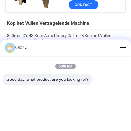
CONTACT
Kop het Vullen Verzegelende Machine
800mm GY 4S Sem Auto Rotary Coffee K Kop het Vullen
Verzegelende Machine
Olar J
De semi Auto de Kop van 0.5KW Roterende het Vullen Kop die
van de Machineyoghurt Sn-1 verzegelen
6:06 PM
De Kop van JS 20CC het Roterende Vullende het Verzegelen
het Poeder van de Machinekoffie Vullen
Good day, what product are you looking for?
populaire categorieën
Alle
De Compressor Van 
Multiverpakkingsmachine
De Schroeflucht
De Machine Van De 
De Vacuümmachine 
Vffsverpakking
Van De 