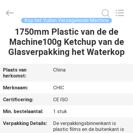
Chic
Machinery
Co.,
Ltd..
All
Kop het Vullen Verzegelende Machine
Rights
Reserved.
1750mm Plastic van de de
HUIS
Machine100g Ketchup van de
PRODUCTEN
Glasverpakking het Waterkop
OVER
Plaats van
China
herkomst:
ONS
Merknaam:
CHIC
FABRIEKSTOCHT
Certificering:
CE ISO
Min. bestelaantal:
1 stuk
KWALITEITSCONTROLE
Verpakking Details:
De verpakkingsbinnenkant is
plastic films en de buitenkant is