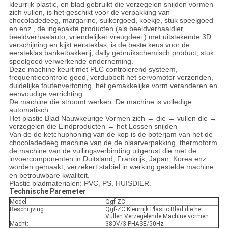
kleurrijk plastic, en blad gebruikt die verzegelen snijden vormen
zich vullen, is het geschikt voor de verpakking van
chocoladedeeg, margarine, suikergoed, koekje, stuk speelgoed
en enz., de ingepakte producten (als beeldverhaaldier,
beeldverhaalauto, vriendelijker vreugdeei.) met uitstekende 3D
verschijning en kijkt eersteklas, is de beste keus voor de
eersteklas banketbakkerij, dally gebruikschemisch product, stuk
speelgoed verwerkende onderneming.
Deze machine keurt met PLC controlerend systeem,
frequentiecontrole goed, verdubbelt het servomotor verzenden,
duidelijke foutenvertoning, het gemakkelijke vorm veranderen en
eenvoudige verrichting.
De machine die stroomt werken: De machine is volledige
automatisch.
Het plastic Blad Nauwkeurige Vormen zich → die → vullen die →
verzegelen die Eindproducten → het Lossen snijden
Van de de ketchuphoning van de kop is de boterjam van het de
chocoladedeeg machine van de de blaarverpakking, thermoform
de machine van de vullingsverbinding uitgerust die met de
invoercomponenten in Duitsland, Frankrijk, Japan, Korea enz.
worden gemaakt, verzekert stabiel in werking gestelde machine
en betrouwbare kwaliteit.
Plastic bladmaterialen: PVC, PS, HUISDIER.
Technische Paremeter
Model
Qgf-ZC
Beschrijving
Qgf-ZC Kleurrijk Plastic Blad die het
Vullen Verzegelende Machine vormen
Macht:
380V/3 PHASE/50Hz