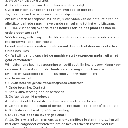
3. Weeg van elk pak u wenst.
4. U eis ten aanzien van de machines en de zakstijl.
Q2: Is de ingenieur beschikbaar om overzee te dienen?
Ja, maar de reiskosten is verantwoordelijk door u.
om uw kosten te besparen, zullen wij u een video van de installatie van de
alle bijzonderhedenmachine verzenden en zullen u tot het eind bijstaan.
Q3.
Hoe kunnen wij over de machinekwaliteit na het plaatsen van de
orde ervoor zorgen?
Vóór levering, zullen wij u de beelden en de video's voor u verzenden om de
machinekwaliteit te controleren.
En ook kunt u voor kwaliteit controlerend door zich of door uw contacten in
China schikken.
Q4.
Wij zijn bang u ons niet de machine zult verzenden nadat wij u het
geld verzenden?
Wij hebben ons bedrijfsvergunning en certificaat. En het is beschikbaar voor
ons aan de dienst van de de Handelsverzekering van gebruiks, waarborgt
uw geld en waarborgt op tijd de levering van uw machine en
machinekwaliteit.
Q5.
Kunt u me het gehele transactieproces verklaren?
1.
Onderteken het Contact
2. Schik 30%-storting aan onze fabriek
3. De fabriek schikt productie
4.Testing & ontdekkend de machine alvorens te verschepen
5. Geïnspecteerd door klant of derde agentschap door online of plaatstest.
6. Schik de saldobetaling vóór verzending.
Q6: Zal u verleent de leveringsdienst?
A: Ja. Gelieve te informeren ons over uw definitieve bestemming, zullen wij
met onze cargadoor controleren om de het verschepen kosten voor uw