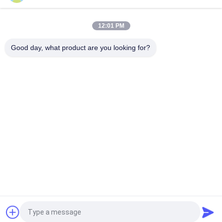
Ultrasone Driehoek 200cm van de de Verpakkingsmachine van
de Koffiezak de Druppelnd C60
12:01 PM
Automatische Driehoekspl 2T 20ml de Machinepiramide van
de Theezakjeverpakking
Good day, what product are you looking for?
populaire categorieën
Alle
De Compressor Van 
Multiverpakkingsmachine
De Schroeflucht
De Machine Van De 
De Vacuümmachine 
Vffsverpakking
Van De 
Verbindingsverpakking
De Golfmachine Van 
De Machine Van De 
De Doosverpakking
Theezakjeverpakking
Automatische 
Aseptische 
Kartonnerende 
Kartonnen 
Machine
Vulmachine
Vraag een offerte aan