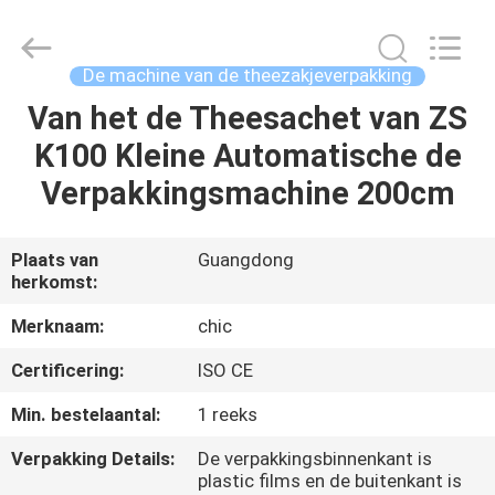
Chic
Machinery
Co.,
Ltd..
All
De machine van de theezakjeverpakking
Rights
Reserved.
Van het de Theesachet van ZS
HUIS
K100 Kleine Automatische de
PRODUCTEN
Verpakkingsmachine 200cm
OVER
Plaats van
Guangdong
herkomst:
ONS
Merknaam:
chic
FABRIEKSTOCHT
Certificering:
ISO CE
Min. bestelaantal:
1 reeks
KWALITEITSCONTROLE
Verpakking Details:
De verpakkingsbinnenkant is
plastic films en de buitenkant is