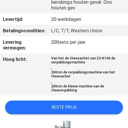
NEEM
berokings houten geval. Ons
houten gev
CONTACT
Levertijd:
20 werkdagen
MET
ONS
Betalingscondities:
L/C, T/T, Western Union
OP
Levering
200sets per jaar
vermogen:
NIEUWS
Hoog licht:
Van het de theesachet van ZS K100 de
verpakkingsmachine
,
200cm de verpakkingsmachine van het
GEVALLEN
theesachet
,
200cm de kleine machine van de
theeverpakking
VRAAG
EEN
BESTE PRIJS
OFFERTE