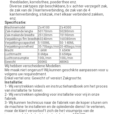
theebladen, korrelsthee, poederthee enz.
Diverse zaktypes zijn beschikbare, b.v. achter-verzegelt zak,
de zak van de 3 kantenverbinding, de zak van de 4
kantenverbinding, stokzak, met elkaar verbindend zakken,
enz.
Specificatie:
Machinemodel
Zs-K100
Zs-K300
Zak-makende lengte
50170mm
50280mm
Zak-makende breedte
25120mm
70190mm
Verpakkings flm breedte
60240mm
160380mm
Verpakkingscapaciteit
5-100ML
50- 140ML
Verpakkingssnelheid
35-70bags/min
20-40bags/min
Macht
1.6KW
1.65KW
Luchtmacht
0.6Mpa
0.65Mpa
Luchtconsumptie
100L/min
100L/min
Gewicht
300KG
480KG
Wij hebben verscheidene Modellen.
Me maak niet ongerust! Wij kunnen geschikte aanpassen voor u
volgens uw requiredment.
Enkel vertel ons: Gewicht of vereist Zakgrootte.
Installatie:
1- Wij verstrekken video's en instructiehandboek om het proces
van installatie te tonen.
2- Wij verstrekken opleiding voor installatie voor vrij in onze
fabriek.
3- Wij kunnen technicus naar de fabriek van de koper sturen om
de machine te installeren en de opleidende dienst te verlenen,
maar de klant veroorlooft zich de het visumprijs van de