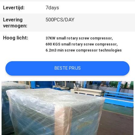
NEEM
Levertijd:
7days
CONTACT
Levering
500PCS/DAY
MET
vermogen:
ONS
Hoog licht:
,
37KW small rotary screw compressor
OP
,
690 KGS small rotary screw compressor
6.2m3 min screw compressor technologies
NIEUWS
BESTE PRIJS
GEVALLEN
VRAAG
EEN
OFFERTE