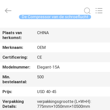
Chic
Machinery
Co.,
Ltd..
All
De Compressor van de schroeflucht
Rights
Reserved.
HUIS
Plaats van
CHINA
herkomst:
PRODUCTEN
Merknaam:
OEM
OVER
Certificering:
CE
ONS
Modelnummer:
Elegant-15A
Min.
500
FABRIEKSTOCHT
bestelaantal:
Prijs:
USD 40-45
KWALITEITSCONTROLE
Verpakking
verpakkingsgrootte (L×W×H):
Details:
775mm×1050mm×10500mm