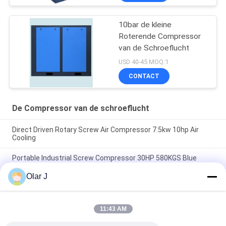
10bar de kleine
Roterende Compressor
van de Schroeflucht
USD 40-45 MOQ:1
CONTACT
De Compressor van de schroeflucht
Direct Driven Rotary Screw Air Compressor 7.5kw 10hp Air
Cooling
Portable Industrial Screw Compressor 30HP 580KGS Blue
Olar J
22kw de Compressor van de schroeflucht 30hp de Aandrijving
van de 10 barriem In drie stadia
11:43 AM
populaire categorieën
Alle